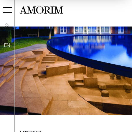
AMORIM
EN