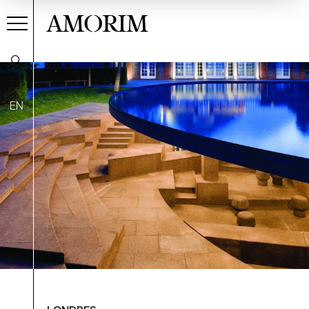
AMORIM
EN