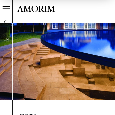
AMORIM
EN