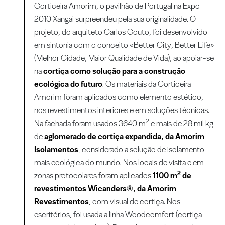
Corticeira Amorim, o pavilhão de Portugal na Expo
2010 Xangai surpreendeu pela sua originalidade. O
projeto, do arquiteto Carlos Couto, foi desenvolvido
em sintonia com o conceito «Better City, Better Life»
(Melhor Cidade, Maior Qualidade de Vida), ao apoiar-se
na
cortiça como solução para a construção
ecológica do futuro
. Os materiais da Corticeira
Amorim foram aplicados como elemento estético,
nos revestimentos interiores e em soluções técnicas.
2
Na fachada foram usados 3640 m
e mais de 28 mil kg
de
aglomerado de cortiça expandida, da Amorim
Isolamentos
, considerado a solução de isolamento
mais ecológica do mundo. Nos locais de visita e em
2
zonas protocolares foram aplicados
1100 m
de
revestimentos Wicanders®, da Amorim
Revestimentos
, com visual de cortiça. Nos
escritórios, foi usada a linha Woodcomfort (cortiça