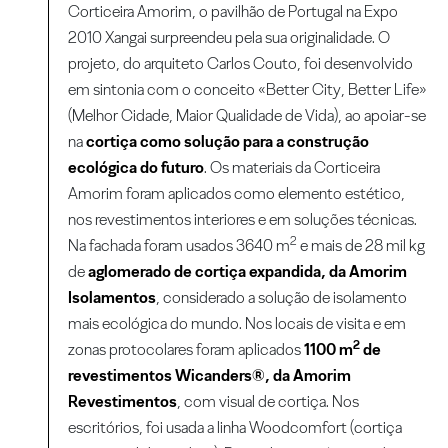
Corticeira Amorim, o pavilhão de Portugal na Expo
2010 Xangai surpreendeu pela sua originalidade. O
projeto, do arquiteto Carlos Couto, foi desenvolvido
em sintonia com o conceito «Better City, Better Life»
(Melhor Cidade, Maior Qualidade de Vida), ao apoiar-se
na
cortiça como solução para a construção
ecológica do futuro
. Os materiais da Corticeira
Amorim foram aplicados como elemento estético,
nos revestimentos interiores e em soluções técnicas.
2
Na fachada foram usados 3640 m
e mais de 28 mil kg
de
aglomerado de cortiça expandida, da Amorim
Isolamentos
, considerado a solução de isolamento
mais ecológica do mundo. Nos locais de visita e em
2
zonas protocolares foram aplicados
1100 m
de
revestimentos Wicanders®, da Amorim
Revestimentos
, com visual de cortiça. Nos
escritórios, foi usada a linha Woodcomfort (cortiça