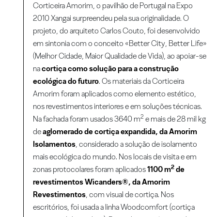
Corticeira Amorim, o pavilhão de Portugal na Expo
2010 Xangai surpreendeu pela sua originalidade. O
projeto, do arquiteto Carlos Couto, foi desenvolvido
em sintonia com o conceito «Better City, Better Life»
(Melhor Cidade, Maior Qualidade de Vida), ao apoiar-se
na
cortiça como solução para a construção
ecológica do futuro
. Os materiais da Corticeira
Amorim foram aplicados como elemento estético,
nos revestimentos interiores e em soluções técnicas.
2
Na fachada foram usados 3640 m
e mais de 28 mil kg
de
aglomerado de cortiça expandida, da Amorim
Isolamentos
, considerado a solução de isolamento
mais ecológica do mundo. Nos locais de visita e em
2
zonas protocolares foram aplicados
1100 m
de
revestimentos Wicanders®, da Amorim
Revestimentos
, com visual de cortiça. Nos
escritórios, foi usada a linha Woodcomfort (cortiça