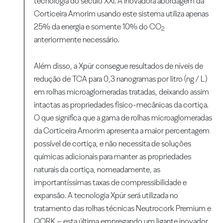
tecnologia do século XXI. A inovadora abordagem da
Corticeira Amorim usando este sistema utiliza apenas
25% da energia e somente 10% do CO
2
anteriormente necessário.
Além disso, a Xpür consegue resultados de níveis de
redução de TCA para 0,3 nanogramas por litro (ng / L)
em rolhas microaglomeradas tratadas, deixando assim
intactas as propriedades físico-mecânicas da cortiça.
O que significa que a gama de rolhas microaglomeradas
da Corticeira Amorim apresenta a maior percentagem
possível de cortiça, e não necessita de soluções
químicas adicionais para manter as propriedades
naturais da cortiça, nomeadamente, as
importantíssimas taxas de compressibilidade e
expansão. A tecnologia Xpür será utilizada no
tratamento das rolhas técnicas Neutrocork Premium e
QORK – esta última empregando um ligante inovador,