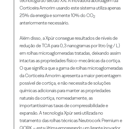
tecnologia do século XXI. A inovadora abordagem da
Corticeira Amorim usando este sistema utiliza apenas
25% da energia e somente 10% do CO
2
anteriormente necessário.
Além disso, a Xpür consegue resultados de níveis de
redução de TCA para 0,3 nanogramas por litro (ng / L)
em rolhas microaglomeradas tratadas, deixando assim
intactas as propriedades físico-mecânicas da cortiça.
O que significa que a gama de rolhas microaglomeradas
da Corticeira Amorim apresenta a maior percentagem
possível de cortiça, e não necessita de soluções
químicas adicionais para manter as propriedades
naturais da cortiça, nomeadamente, as
importantíssimas taxas de compressibilidade e
expansão. A tecnologia Xpür será utilizada no
tratamento das rolhas técnicas Neutrocork Premium e
QORK – esta última empregando um ligante inovador,