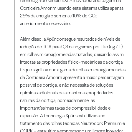
tecnologia do século XXI. A inovadora abordagem da
Corticeira Amorim usando este sistema utiliza apenas
25% da energia e somente 10% do CO
2
anteriormente necessário.
Além disso, a Xpür consegue resultados de níveis de
redução de TCA para 0,3 nanogramas por litro (ng / L)
em rolhas microaglomeradas tratadas, deixando assim
intactas as propriedades físico-mecânicas da cortiça.
O que significa que a gama de rolhas microaglomeradas
da Corticeira Amorim apresenta a maior percentagem
possível de cortiça, e não necessita de soluções
químicas adicionais para manter as propriedades
naturais da cortiça, nomeadamente, as
importantíssimas taxas de compressibilidade e
expansão. A tecnologia Xpür será utilizada no
tratamento das rolhas técnicas Neutrocork Premium e
QORK – esta última empregando um ligante inovador,