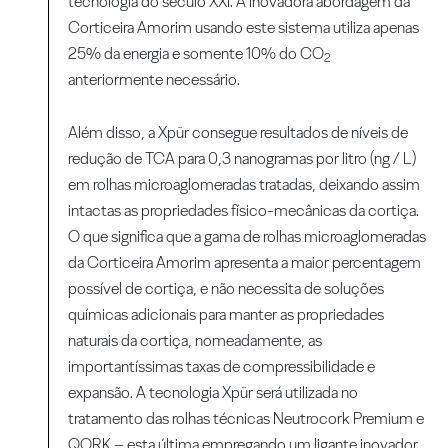
tecnologia do século XXI. A inovadora abordagem da
Corticeira Amorim usando este sistema utiliza apenas
25% da energia e somente 10% do CO
2
anteriormente necessário.
Além disso, a Xpür consegue resultados de níveis de
redução de TCA para 0,3 nanogramas por litro (ng / L)
em rolhas microaglomeradas tratadas, deixando assim
intactas as propriedades físico-mecânicas da cortiça.
O que significa que a gama de rolhas microaglomeradas
da Corticeira Amorim apresenta a maior percentagem
possível de cortiça, e não necessita de soluções
químicas adicionais para manter as propriedades
naturais da cortiça, nomeadamente, as
importantíssimas taxas de compressibilidade e
expansão. A tecnologia Xpür será utilizada no
tratamento das rolhas técnicas Neutrocork Premium e
QORK – esta última empregando um ligante inovador,