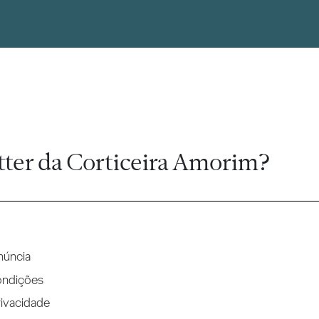
tter da Corticeira Amorim?
núncia
ondições
rivacidade