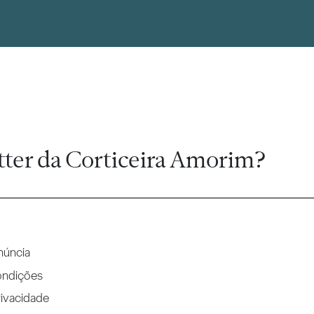
tter da Corticeira Amorim?
núncia
ondições
rivacidade