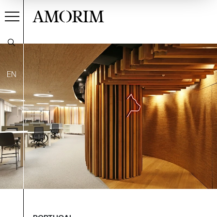
AMORIM
EN