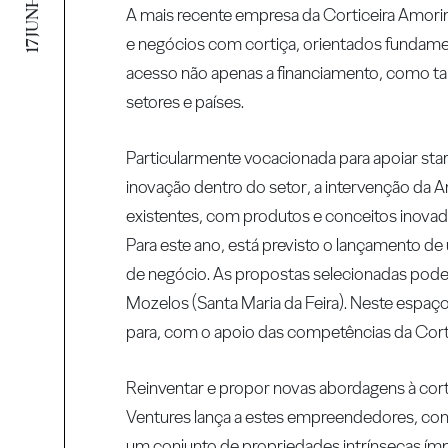
A mais recente empresa da Corticeira Amori
e negócios com cortiça, orientados fundam
acesso não apenas a financiamento, como t
setores e países.
Particularmente vocacionada para apoiar st
inovação dentro do setor, a intervenção da
existentes, com produtos e conceitos inovad
Para este ano, está previsto o lançamento 
de negócio. As propostas selecionadas pode
Mozelos (Santa Maria da Feira). Neste espaç
para, com o apoio das competências da Cort
Reinventar e propor novas abordagens à cort
Ventures lança a estes empreendedores, conv
um conjunto de propriedades intrínsecas ím