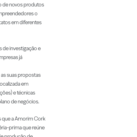
o de novos produtos
empreendedores o
atos em diferentes
 de investigação e
mpresas já
 as suas propostas
localizada em
ções) e técnicas
lano de negócios.
os que a Amorim Cork
éria-prima que reúne
 de produção de