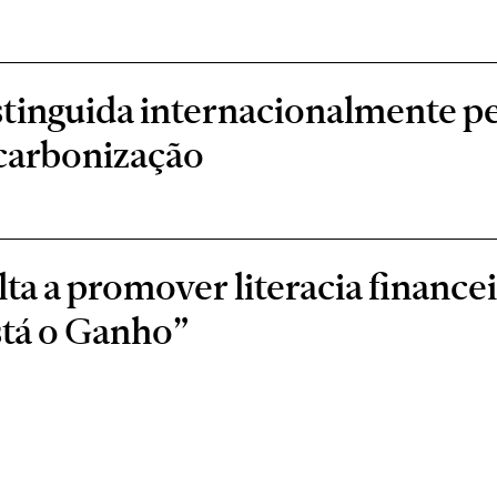
stinguida internacionalmente 
scarbonização
a a promover literacia financei
stá o Ganho”