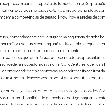
m surge assim com o propósito de fomentar a criação/projeçã
entalmente para os mercados externos, proporcionando aos 
ambém a competências de gestão, know-how e a redes de cont
artups, nomeadamente as que surgem na sequência de trabalhos
 Amorim Cork Ventures contemplará ainda o apoio a pequenas e
ores em cortiça, com potencial de crescimento.
de um concurso que permita aos empreendedores apresentarem
rão aceder à incubadora da Amorim Cork Ventures, que ficará 
o, os empreendedores encontrarão as condições físicas (instala
iceira Amorim, desenvolverem protótipos e estruturarem um p
iça ou conjuga-la com outros materiais são alguns dos desafi
idando-os a beneficiar do potencial da cortiça, enquanto mat
pares, do know-how existente e de um conjunto de tecnologia