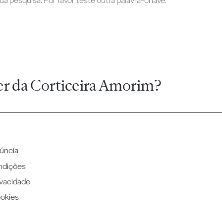
a pesquisa. Por favor teste outra palavra-chave.
er da Corticeira Amorim?
úncia
ndições
ivacidade
ookies