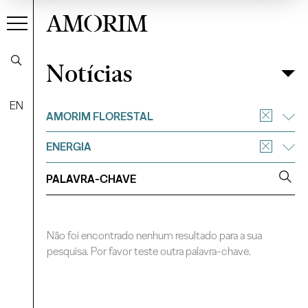
AMORIM
Notícias
Notícias
Filtrar
EN
AMORIM FLORESTAL
ENERGIA
Não foi encontrado nenhum resultado para a sua
pesquisa. Por favor teste outra palavra-chave.