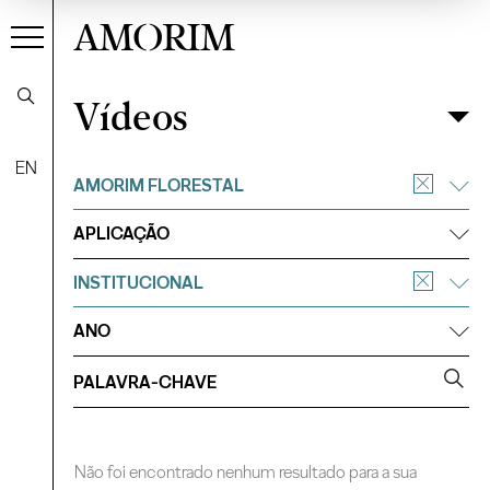
AMORIM
Vídeos
Vídeos
Filtrar
EN
AMORIM FLORESTAL
APLICAÇÃO
INSTITUCIONAL
ANO
Não foi encontrado nenhum resultado para a sua