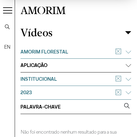
AMORIM
Vídeos
Vídeos
Filtrar
EN
AMORIM FLORESTAL
APLICAÇÃO
INSTITUCIONAL
2023
Não foi encontrado nenhum resultado para a sua