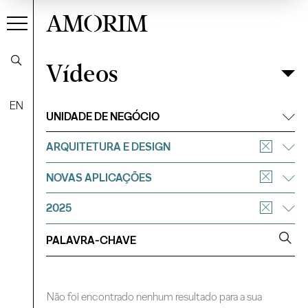
AMORIM
Vídeos
Vídeos
Filtrar
EN
UNIDADE DE NEGÓCIO
ARQUITETURA E DESIGN
NOVAS APLICAÇÕES
2025
Não foi encontrado nenhum resultado para a sua