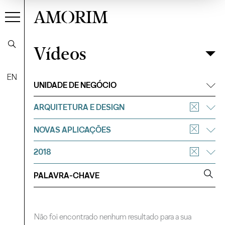
AMORIM
Vídeos
Vídeos
Filtrar
EN
UNIDADE DE NEGÓCIO
ARQUITETURA E DESIGN
NOVAS APLICAÇÕES
2018
Não foi encontrado nenhum resultado para a sua