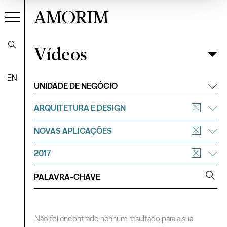
AMORIM
Vídeos
Vídeos
Filtrar
EN
UNIDADE DE NEGÓCIO
ARQUITETURA E DESIGN
NOVAS APLICAÇÕES
2017
Não foi encontrado nenhum resultado para a sua