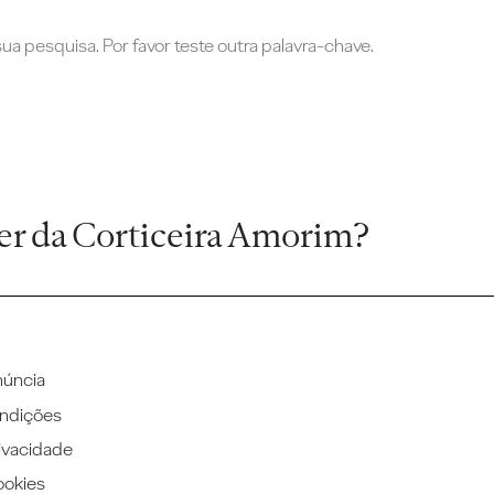
a pesquisa. Por favor teste outra palavra-chave.
er da Corticeira Amorim?
núncia
ndições
rivacidade
ookies