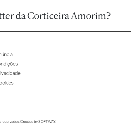
tter da Corticeira Amorim?
núncia
ondições
rivacidade
Cookies
s reservados. Created by
SOFTWAY
.