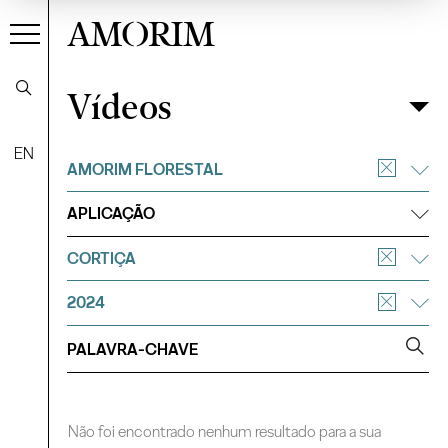
AMORIM
Vídeos
Vídeos
Filtrar
EN
AMORIM FLORESTAL
APLICAÇÃO
CORTIÇA
2024
Não foi encontrado nenhum resultado para a sua