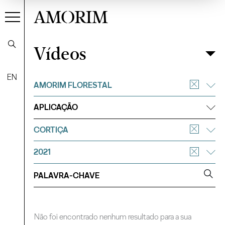
AMORIM
Vídeos
Vídeos
Filtrar
EN
AMORIM FLORESTAL
APLICAÇÃO
CORTIÇA
2021
Não foi encontrado nenhum resultado para a sua