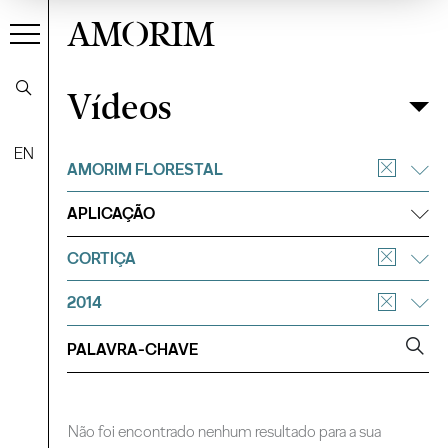
AMORIM
Vídeos
Vídeos
Filtrar
EN
AMORIM FLORESTAL
APLICAÇÃO
CORTIÇA
2014
Não foi encontrado nenhum resultado para a sua