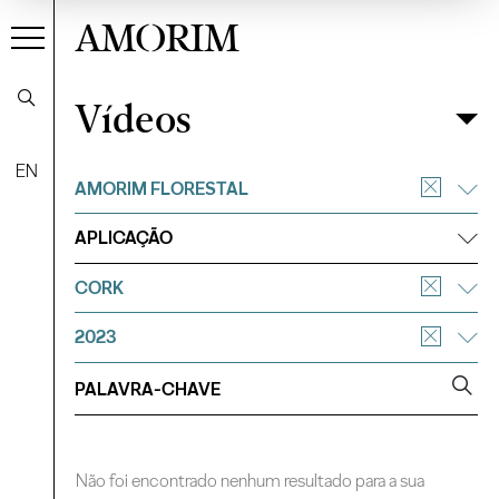
AMORIM
Vídeos
Vídeos
Filtrar
EN
AMORIM FLORESTAL
APLICAÇÃO
CORK
2023
Não foi encontrado nenhum resultado para a sua