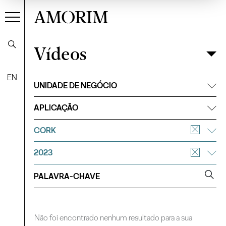
AMORIM
Vídeos
Vídeos
Filtrar
EN
UNIDADE DE NEGÓCIO
APLICAÇÃO
CORK
2023
Não foi encontrado nenhum resultado para a sua