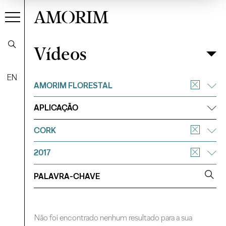
AMORIM
Vídeos
Vídeos
Filtrar
EN
AMORIM FLORESTAL
APLICAÇÃO
CORK
2017
Não foi encontrado nenhum resultado para a sua