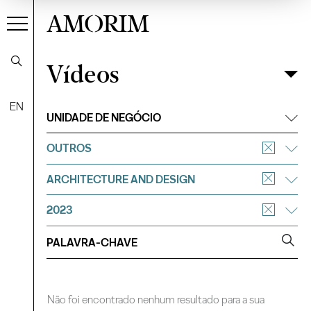
AMORIM
Vídeos
Vídeos
Filtrar
EN
UNIDADE DE NEGÓCIO
OUTROS
ARCHITECTURE AND DESIGN
2023
Não foi encontrado nenhum resultado para a sua