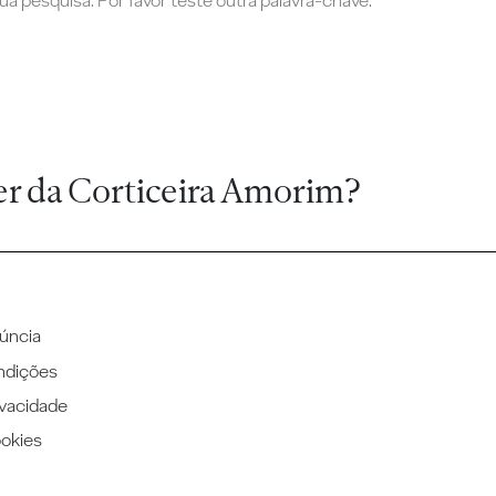
a pesquisa. Por favor teste outra palavra-chave.
er da Corticeira Amorim?
úncia
ndições
ivacidade
ookies