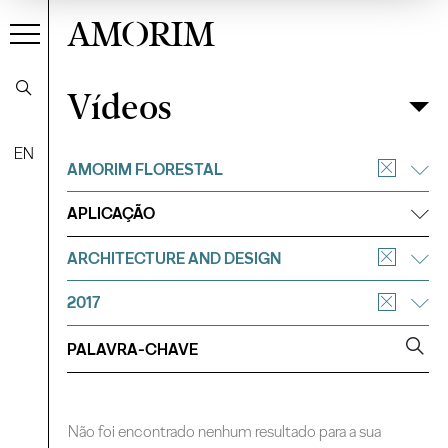
AMORIM
Vídeos
Vídeos
Filtrar
EN
AMORIM FLORESTAL
APLICAÇÃO
ARCHITECTURE AND DESIGN
2017
Não foi encontrado nenhum resultado para a sua