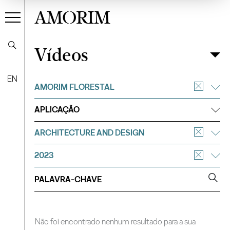
AMORIM
Vídeos
Vídeos
Filtrar
EN
AMORIM FLORESTAL
APLICAÇÃO
ARCHITECTURE AND DESIGN
2023
Não foi encontrado nenhum resultado para a sua