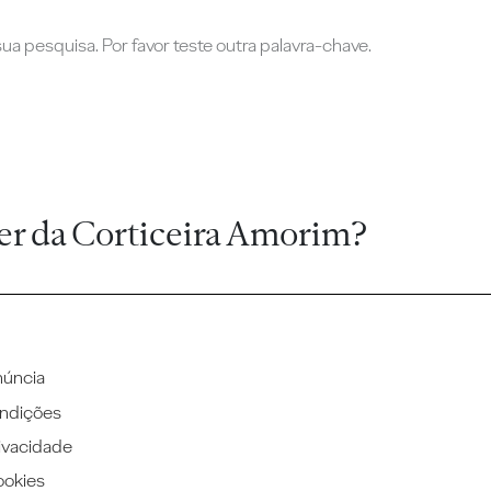
a pesquisa. Por favor teste outra palavra-chave.
er da Corticeira Amorim?
núncia
ndições
rivacidade
ookies