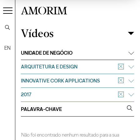
AMORIM
Vídeos
Vídeos
Filtrar
EN
UNIDADE DE NEGÓCIO
ARQUITETURA E DESIGN
INNOVATIVE CORK APPLICATIONS
2017
Não foi encontrado nenhum resultado para a sua