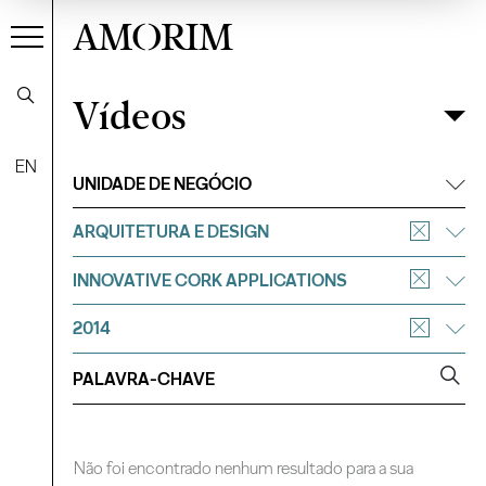
AMORIM
Vídeos
Vídeos
Filtrar
EN
UNIDADE DE NEGÓCIO
ARQUITETURA E DESIGN
INNOVATIVE CORK APPLICATIONS
2014
Não foi encontrado nenhum resultado para a sua