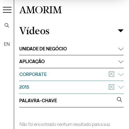
AMORIM
Vídeos
Vídeos
Filtrar
EN
UNIDADE DE NEGÓCIO
APLICAÇÃO
CORPORATE
2015
Não foi encontrado nenhum resultado para a sua