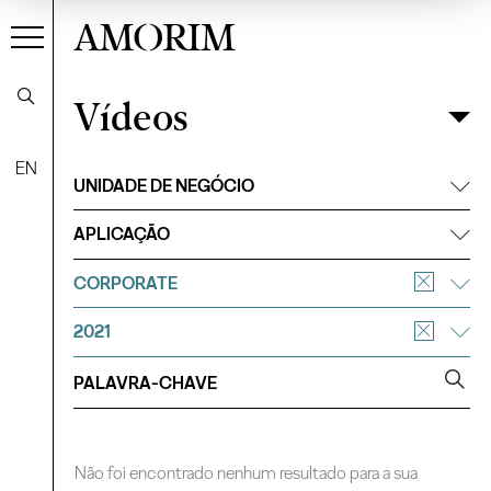
AMORIM
Vídeos
Vídeos
Filtrar
EN
UNIDADE DE NEGÓCIO
APLICAÇÃO
CORPORATE
2021
Não foi encontrado nenhum resultado para a sua