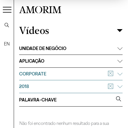
AMORIM
Vídeos
Vídeos
Filtrar
EN
UNIDADE DE NEGÓCIO
APLICAÇÃO
CORPORATE
2018
Não foi encontrado nenhum resultado para a sua