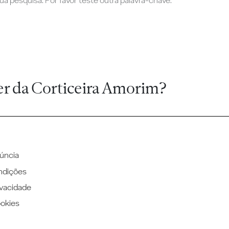
a pesquisa. Por favor teste outra palavra-chave.
er da Corticeira Amorim?
úncia
ndições
ivacidade
ookies