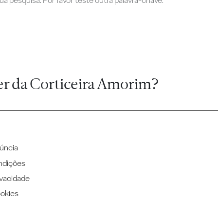
a pesquisa. Por favor teste outra palavra-chave.
er da Corticeira Amorim?
úncia
ndições
ivacidade
ookies