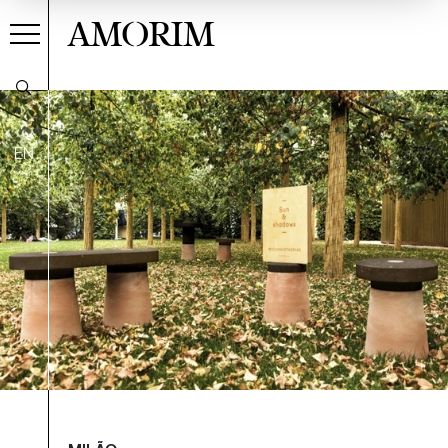
AMORIM
EN