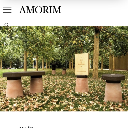
AMORIM
EN