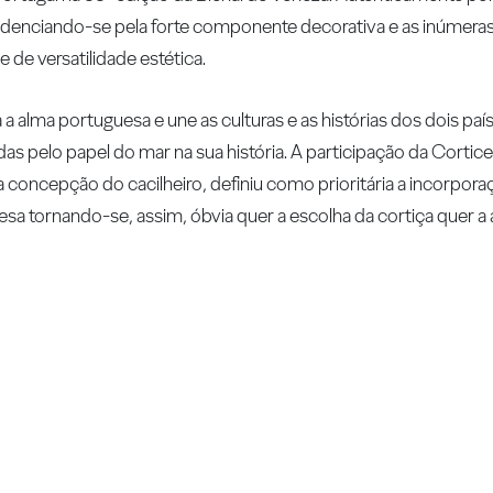
 evidenciando-se pela forte componente decorativa e as inúmer
de versatilidade estética.
 a alma portuguesa e une as culturas e as histórias dos dois paí
s pelo papel do mar na sua história. A participação da Cortic
 concepção do cacilheiro, definiu como prioritária a incorpora
uesa tornando-se, assim, óbvia quer a escolha da cortiça quer a