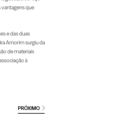
as vantagens que
ses e das duas
eira Amorim surgiu da
ção de materiais
 associação à
PRÓXIMO