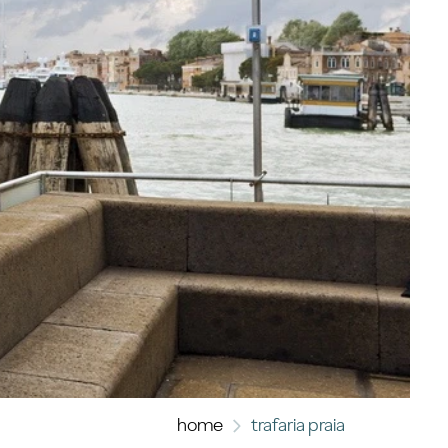
home
trafaria praia