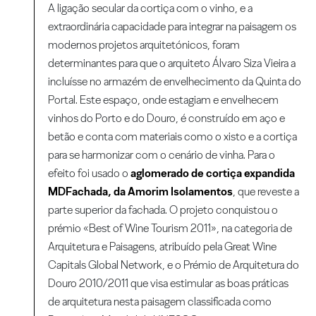
A ligação secular da cortiça com o vinho, e a
extraordinária capacidade para integrar na paisagem os
modernos projetos arquitetónicos, foram
determinantes para que o arquiteto Álvaro Siza Vieira a
incluísse no armazém de envelhecimento da Quinta do
Portal. Este espaço, onde estagiam e envelhecem
vinhos do Porto e do Douro, é construído em aço e
betão e conta com materiais como o xisto e a cortiça
para se harmonizar com o cenário de vinha. Para o
efeito foi usado o
aglomerado de cortiça expandida
MDFachada, da Amorim Isolamentos
, que reveste a
parte superior da fachada. O projeto conquistou o
prémio «Best of Wine Tourism 2011», na categoria de
Arquitetura e Paisagens, atribuído pela Great Wine
Capitals Global Network, e o Prémio de Arquitetura do
Douro 2010/2011 que visa estimular as boas práticas
de arquitetura nesta paisagem classificada como