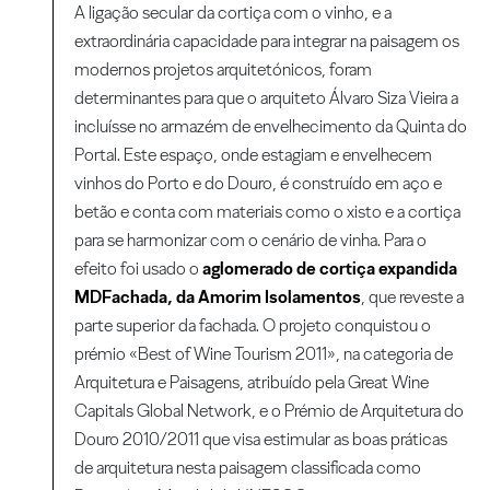
A ligação secular da cortiça com o vinho, e a
extraordinária capacidade para integrar na paisagem os
modernos projetos arquitetónicos, foram
determinantes para que o arquiteto Álvaro Siza Vieira a
incluísse no armazém de envelhecimento da Quinta do
Portal. Este espaço, onde estagiam e envelhecem
vinhos do Porto e do Douro, é construído em aço e
betão e conta com materiais como o xisto e a cortiça
para se harmonizar com o cenário de vinha. Para o
efeito foi usado o
aglomerado de cortiça expandida
MDFachada, da Amorim Isolamentos
, que reveste a
parte superior da fachada. O projeto conquistou o
prémio «Best of Wine Tourism 2011», na categoria de
Arquitetura e Paisagens, atribuído pela Great Wine
Capitals Global Network, e o Prémio de Arquitetura do
Douro 2010/2011 que visa estimular as boas práticas
de arquitetura nesta paisagem classificada como