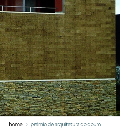
home
prémio de arquitetura do douro