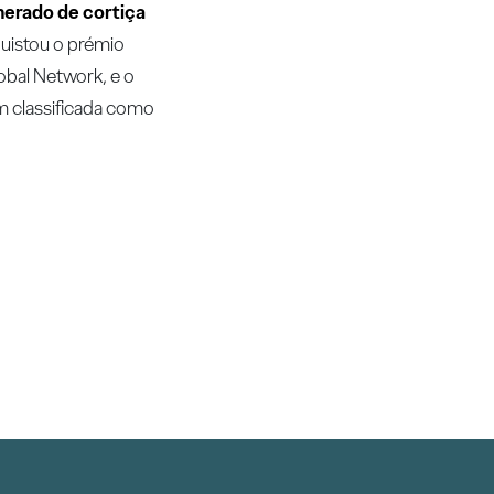
erado de cortiça
quistou o prémio
lobal Network, e o
em classificada como