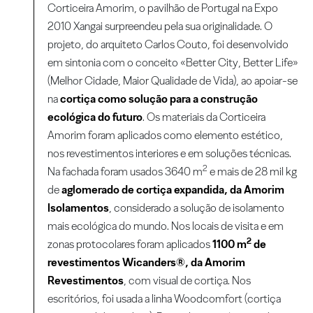
Corticeira Amorim, o pavilhão de Portugal na Expo
2010 Xangai surpreendeu pela sua originalidade. O
projeto, do arquiteto Carlos Couto, foi desenvolvido
em sintonia com o conceito «Better City, Better Life»
(Melhor Cidade, Maior Qualidade de Vida), ao apoiar-se
na
cortiça como solução para a construção
ecológica do futuro
. Os materiais da Corticeira
Amorim foram aplicados como elemento estético,
nos revestimentos interiores e em soluções técnicas.
2
Na fachada foram usados 3640 m
e mais de 28 mil kg
de
aglomerado de cortiça expandida, da Amorim
Isolamentos
, considerado a solução de isolamento
mais ecológica do mundo. Nos locais de visita e em
2
zonas protocolares foram aplicados
1100 m
de
revestimentos Wicanders®, da Amorim
Revestimentos
, com visual de cortiça. Nos
escritórios, foi usada a linha Woodcomfort (cortiça