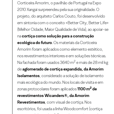
Corticeira Amorim, o pavilhão de Portugal na Expo
2010 Xangai surpreendeu pela sua originalidade. O
projeto, do arquiteto Carlos Couto, foi desenvolvido
em sintonia com o conceito «Better City, Better Life»
(Melhor Cidade, Maior Qualidade de Vida), ao apoiar-se
na
cortiça como solução para a construção
ecológica do futuro
. Os materiais da Corticeira
Amorim foram aplicados como elemento estético,
nos revestimentos interiores e em soluções técnicas.
2
Na fachada foram usados 3640 m
e mais de 28 mil kg
de
aglomerado de cortiça expandida, da Amorim
Isolamentos
, considerado a solução de isolamento
mais ecológica do mundo. Nos locais de visita e em
2
zonas protocolares foram aplicados
1100 m
de
revestimentos Wicanders®, da Amorim
Revestimentos
, com visual de cortiça. Nos
escritórios, foi usada a linha Woodcomfort (cortiça