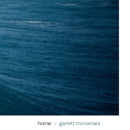
home
garrett mcnamara