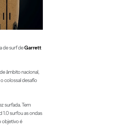
a de surf de
Garrett
 de âmbito nacional,
o colossal desafio
ez surfada. Tem
d 1.0 surfou as ondas
 objetivo é