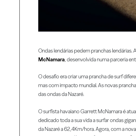
Ondas lendárias pedem pranchas lendárias. A 
McNamara
, desenvolvida numa parceria en
O desafio era criar uma prancha de surf dife
mas com impacto mundial. As novas pranchas
das ondas da Nazaré.
O surfista havaiano Garrett McNamara é atu
dedicado toda a sua vida a surfar ondas gig
da Nazaré a 62,4Km/hora. Agora, com a nova