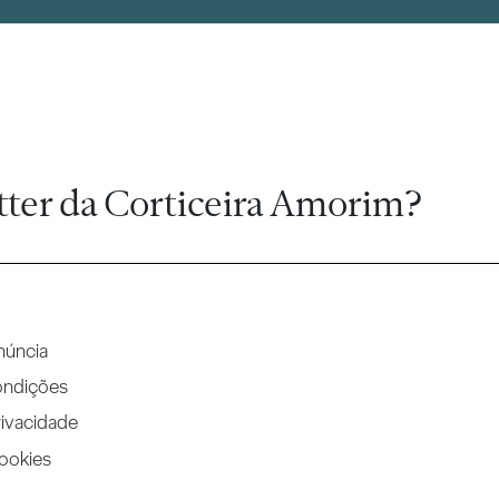
tter da Corticeira Amorim?
núncia
ondições
rivacidade
Cookies