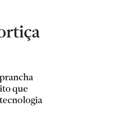
ortiça
a prancha
dito que
 tecnologia