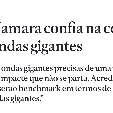
mara confia na c
ondas gigantes
 ondas gigantes precisas de um
o impacte que não se parta. Acre
f serão benchmark em termos de
as gigantes.”