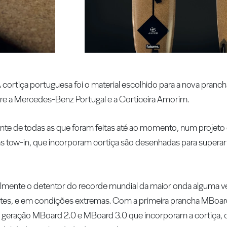
cortiça portuguesa foi o material escolhido para a nova pranch
tre a Mercedes-Benz Portugal e a Corticeira Amorim.
rente de todas as que foram feitas até ao momento, num projeto
 tow-in, que incorporam cortiça são desenhadas para superar 
almente o detentor do recorde mundial da maior onda alguma v
antes, e em condições extremas. Com a primeira prancha MBoar
 geração MBoard 2.0 e MBoard 3.0 que incorporam a cortiça, o